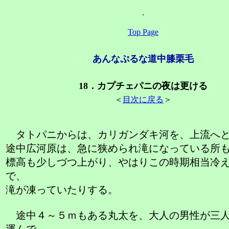
.
Top Page
あんなぷるな道中膝栗毛
18．カプチェパニの夜は更ける
＜
目次に戻る
＞
タトパニからは、カリガンダキ河を、上流へ
途中広河原は、急に狭められ滝になっている所
標高も少しづつ上がり、やはりこの時期相当冷
で、
滝が凍っていたりする。
途中４～５ｍもある丸太を、大人の男性が三人