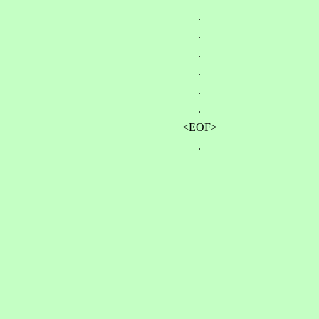
.
.
.
.
.
.
<EOF>
.