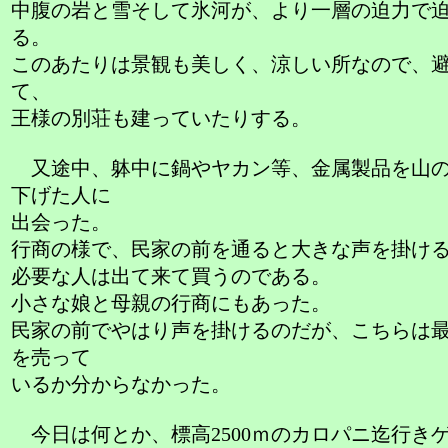
中腹の岩と雪そして氷河が、より一層の迫力で
る。
このあたりは景観も美しく、涼しい所なので、
て、
王様の別荘も建っていたりする。
又途中、躰中に鍋やヤカン等、金属製品を山の
下げた人に
出会った。
行商の様で、民家の前を通ると大きな声を掛け
必要な人は出て来て買うのである。
小さな娘と母親の行商にもあった。
民家の前でやはり声を掛けるのだが、こちらは
を売って
いるか分からなかった。
今日は何とか、標高2500ｍのカロパニ迄行き