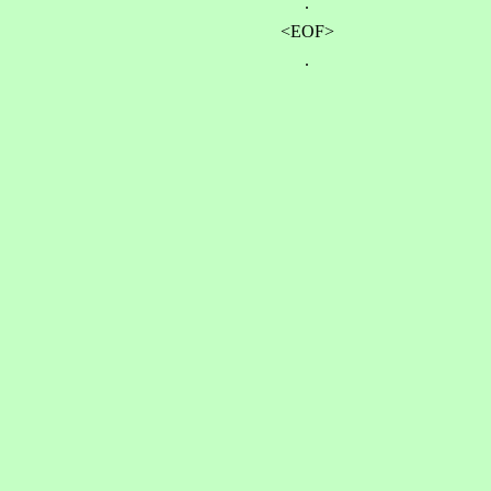
.
<EOF>
.