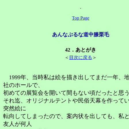
.
Top Page
あんなぷるな道中膝栗毛
42．あとがき
＜
目次に戻る
＞
1999年、当時私は絵を描き出してまだ一年、
社のホールで、
初めての展覧会を開いて間もない頃だったと思
それ迄、オリジナルテントや民俗天幕を作って
突然絵に
転向してしまったので、案内状を出しても、私
友人が何人