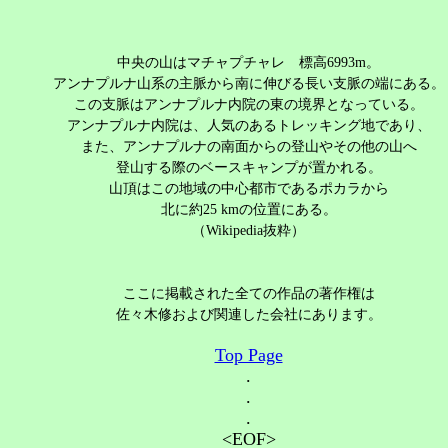
中央の山はマチャプチャレ 標高6993m。
アンナプルナ山系の主脈から南に伸びる長い支脈の端にある。
この支脈はアンナプルナ内院の東の境界となっている。
アンナプルナ内院は、人気のあるトレッキング地であり、
また、アンナプルナの南面からの登山やその他の山へ
登山する際のベースキャンプが置かれる。
山頂はこの地域の中心都市であるポカラから
北に約25 kmの位置にある。
（Wikipedia抜粋）
ここに掲載された全ての作品の著作権は
佐々木修および関連した会社にあります。
Top Page
.
.
.
<EOF>